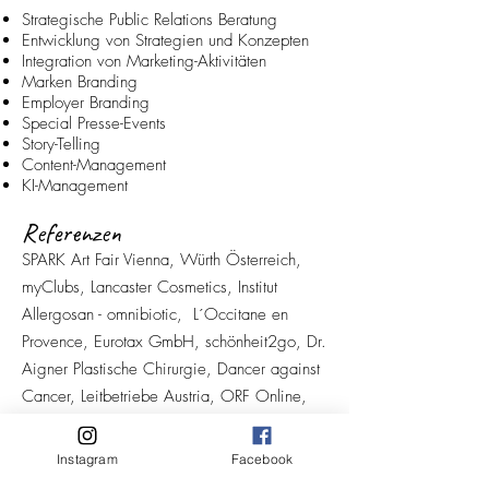
Strategische Public Relations Beratung
Entwicklung von Strategien und Konzepten
Integration von Marketing-Aktivitäten
Marken Branding
Employer Branding
Special Presse-Events
Story-Telling
Content-Management
KI-Management
Referenzen
SPARK Art Fair Vienna, Würth Österreich,
myClubs, Lancaster Cosmetics, Institut
Allergosan - omnibiotic, L´Occitane en
Provence, Eurotax GmbH, schönheit2go, Dr.
Aigner Plastische Chirurgie, Dancer against
Cancer, Leitbetriebe Austria, ORF Online,
Bayern alpha, Badener Zeitung, Shopping
Guide Austria, u.v.m.
Instagram
Facebook