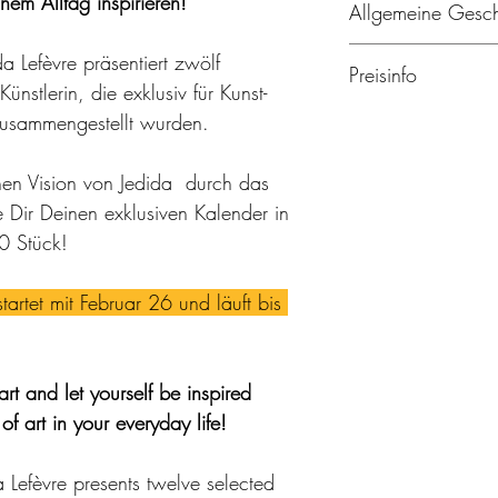
em Alltag inspirieren!
Originalzustand zurück
Allgemeine Gesc
Österreichs erfolgt mit 
jeglichen Wertverlust v
Der Versand erfolgt na
kontaktieren Sie uns vo
Unsere AGBs finden Sie 
 Lefèvre präsentiert zwölf 
nach 2-3 Werktagen
Preisinfo
Shipping World Wide
nstlerin, die exklusiv für Kunst-
Alle Preise werden nac
usammengestellt wurden.
Abs. 2 UStG)ohne UST
hen Vision von Jedida  durch das 
 Dir Deinen exklusiven Kalender in 
0 Stück! 
tartet mit Februar 26 und läuft bis 
rt and let yourself be inspired 
f art in your everyday life!
Lefèvre presents twelve selected 