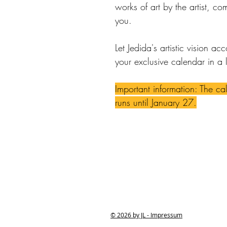
works of art by the artist, com
you.
Let Jedida's artistic vision
your exclusive calendar in a 
Important information: The ca
runs until January 27.
© 2026 by JL - Impressum