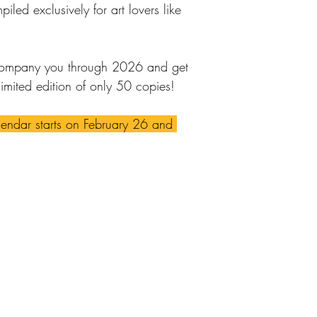
piled exclusively for art lovers like 
 accompany you through 2026 and get 
limited edition of only 50 copies!
lendar starts on February 26 and 