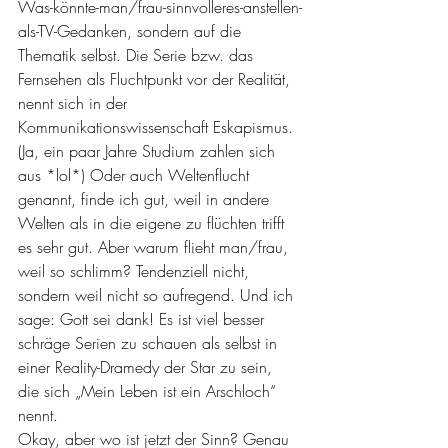
Was-könnte-man/frau-sinnvolleres-anstellen-
als-TV-Gedanken, sondern auf die 
Thematik selbst. Die Serie bzw. das 
Fernsehen als Fluchtpunkt vor der Realität, 
nennt sich in der 
Kommunikationswissenschaft Eskapismus. 
(Ja, ein paar Jahre Studium zahlen sich 
aus *lol*) Oder auch Weltenflucht 
genannt, finde ich gut, weil in andere 
Welten als in die eigene zu flüchten trifft 
es sehr gut. Aber warum flieht man/frau, 
weil so schlimm? Tendenziell nicht, 
sondern weil nicht so aufregend. Und ich 
sage: Gott sei dank! Es ist viel besser 
schräge Serien zu schauen als selbst in 
einer Reality-Dramedy der Star zu sein, 
die sich „Mein Leben ist ein Arschloch“ 
nennt. 
Okay, aber wo ist jetzt der Sinn? Genau 