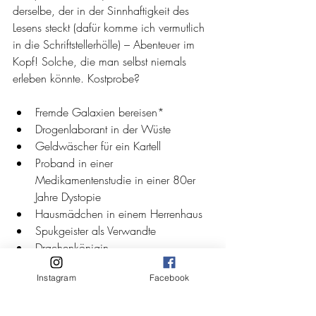
derselbe, der in der Sinnhaftigkeit des 
Lesens steckt (dafür komme ich vermutlich 
in die Schriftstellerhölle) – Abenteuer im 
Kopf! Solche, die man selbst niemals 
erleben könnte. Kostprobe?
Fremde Galaxien bereisen*  
Drogenlaborant in der Wüste  
Geldwäscher für ein Kartell  
Proband in einer 
Medikamentenstudie in einer 80er 
Jahre Dystopie  
Hausmädchen in einem Herrenhaus  
Spukgeister als Verwandte  
Drachenkönigin  
50er Jahre Hausfrau mit Comedy-
Instagram
Facebook
Talent 
Also macht nicht zu viel Sport, trefft nicht 