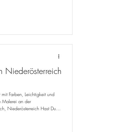
n Niederösterreich
 mit Farben, Leichtigkeit und
e Malerei an der
h, Niederösterreich Hast Du
e Welt voller Farben fallen
nicht viel – nur eine kleine
ssen und Platz für Neues zu