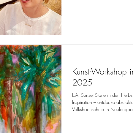
Kunst-Workshop i
2025
L.A. Sunset Starte in den Herbst
Inspiration – entdecke abstrakt
Volkshochschule in Neulengbac
Dich schon einmal in eine bunt
gelassen? Manchmal braucht es 
Auszeit, um den Alltag loszula