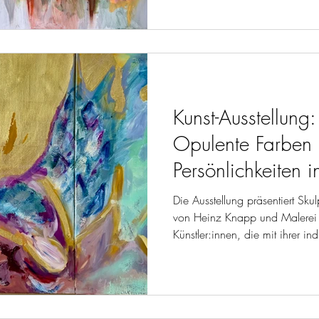
schaffen. Genau so ein Raum i
meinem Workshop an der VHS 
Kreativität neu entdecken –
Kunst-Ausstellun
Opulente Farben
Persönlichkeiten 
Die Ausstellung präsentiert Sku
von Heinz Knapp und Malerei 
Künstler:innen, die mit ihrer in
barocker Farbenpracht und Aus
Jahrhundert führen.