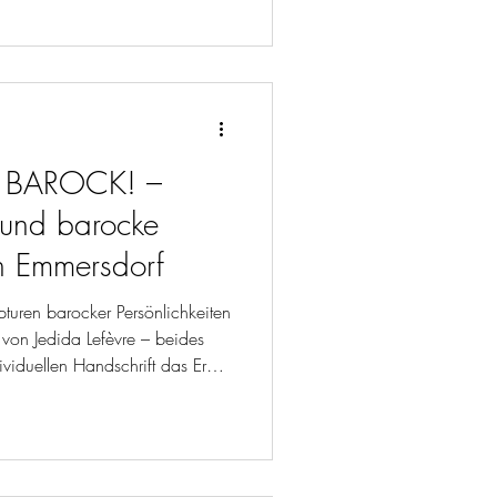
st meine Kreative Oase. In
Neulengbach darfst Du Deine
g: BAROCK! –
 und barocke
in Emmersdorf
lpturen barocker Persönlichkeiten
von Jedida Lefèvre – beides
dividuellen Handschrift das Erbe
druckskraft in das 21.