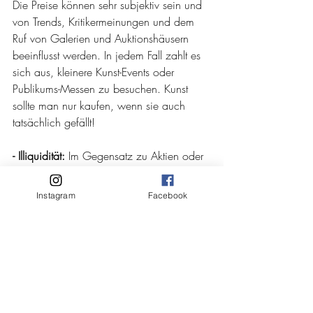
Die Preise können sehr subjektiv sein und 
von Trends, Kritikermeinungen und dem 
Ruf von Galerien und Auktionshäusern 
beeinflusst werden. In jedem Fall zahlt es 
sich aus, kleinere Kunst-Events oder 
Publikums-Messen zu besuchen. Kunst 
sollte man nur kaufen, wenn sie auch 
tatsächlich gefällt!
- Illiquidität:
 Im Gegensatz zu Aktien oder 
Immobilien kann Kunst sehr illiquide sein. 
Der Verkauf eines Kunstwerks zum 
Instagram
Facebook
gewünschten Preis kann Zeit in Anspruch 
nehmen, und die Marktnachfrage kann je 
nach Geschmack und wirtschaftlichen 
Bedingungen schwanken.
- Keine laufende Einkommensgenerierung: 
Im Gegensatz zu Dividenden aus Aktien 
oder Mieteinnahmen aus Immobilien 