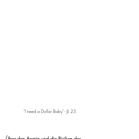
"I need a Dollar Baby" - JL 23
Über den Anreiz und die Risiken des 