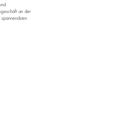
und 
sgeschäft an der 
e spannendsten 