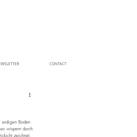
EWSLETTER
CONTACT
, erdigen Boden 
ses wispern durch 
ckicht zeichnet. 